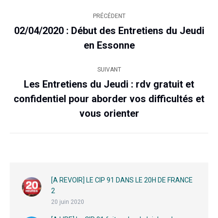
Navigation
PRÉCÉDENT
article
02/04/2020 : Début des Entretiens du Jeudi
Article
en Essonne
précédent
:
SUIVANT
Les Entretiens du Jeudi : rdv gratuit et
confidentiel pour aborder vos difficultés et
Article
suivant
vous orienter
:
[A REVOIR] LE CIP 91 DANS LE 20H DE FRANCE
2
20 juin 2020