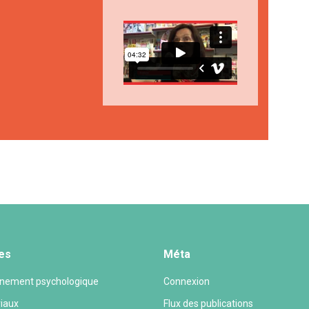
es
Méta
ement psychologique
Connexion
riaux
Flux des publications