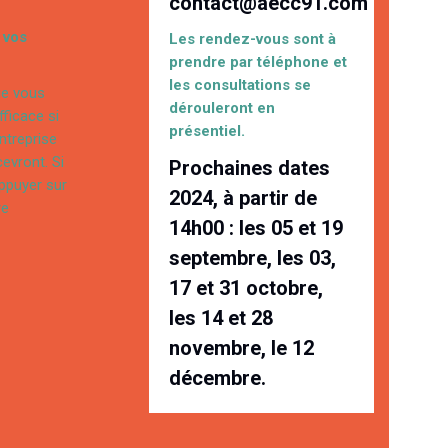
contact@aecc91.com
 vos
Les rendez-vous sont à
prendre par téléphone et
les consultations se
ue vous
dérouleront en
fficace si
présentiel.
ntreprise
evront. Si
Prochaines dates
appuyer sur
2024, à partir de
re
14h00 : les 05 et 19
septembre, les 03,
17 et 31 octobre,
les 14 et 28
novembre, le 12
décembre.