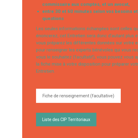
commissaire aux comptes, et un avocat,
entre 30 et 60 minutes selon vos besoins et
questions
Les seules informations échangées sont celles q
énoncerez, cet Entretien sera donc d’autant plus e
vous préparez les différentes données sur votre e
pour renseigner les experts bénévoles qui vous rec
vous le souhaitez (facultatif), vous pouvez vous 
la fiche mise à votre disposition pour préparer vot
Entretien.
Fiche de renseignement (facultative)
Liste des CIP Territoriaux