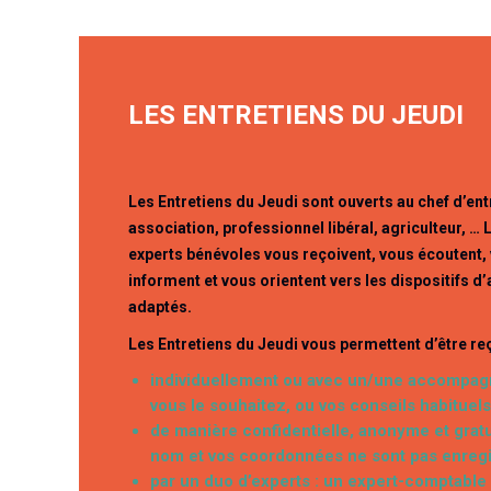
LES ENTRETIENS DU JEUDI
Les Entretiens du Jeudi sont ouverts au chef d’ent
association, professionnel libéral, agriculteur, … 
experts bénévoles vous reçoivent, vous écoutent,
informent et vous orientent vers les dispositifs d’
adaptés.
Les Entretiens du Jeudi vous permettent d’être reç
individuellement ou avec un/une accompagn
vous le souhaitez, ou vos conseils habituels
de manière confidentielle, anonyme et gratu
nom et vos coordonnées ne sont pas enregi
par un duo d’experts : un expert-comptable