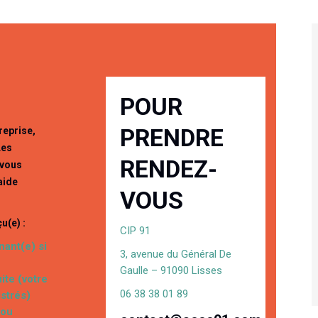
POUR
PRENDRE
reprise,
Les
RENDEZ-
 vous
aide
VOUS
u(e) :
CIP 91
ant(e) si
3, avenue du Général De
Gaulle – 91090 Lisses
ite (votre
06 38 38 01 89
strés)
 ou